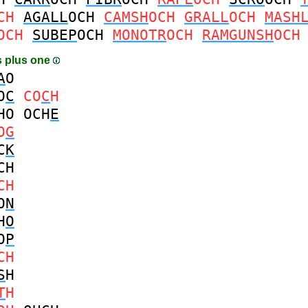
CH
AGALL
OCH
CAMSH
OCH
GRALL
OCH
MASH
OCH
SUBEP
OCH
MONOTR
OCH
RAMGUNSH
OCH
 plus one
A
O
O
C
CO
C
H
HO
OCH
E
O
G
C
K
CH
CH
O
N
H
O
O
P
CH
S
H
T
H