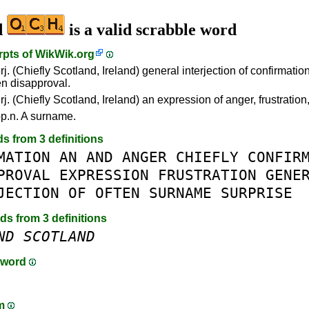
d
is a valid scrabble word
rpts of
WikWik.org
rj. (Chiefly Scotland, Ireland) general interjection of confirmation
en disapproval.
rj. (Chiefly Scotland, Ireland) an expression of anger, frustration,
p.n. A surname.
ds from 3 definitions
MATION
AN
AND
ANGER
CHIEFLY
CONFIR
PROVAL
EXPRESSION
FRUSTRATION
GENE
JECTION
OF
OFTEN
SURNAME
SURPRISE
rds from 3 definitions
ND
SCOTLAND
 word
am