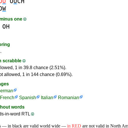
O
U
O
U
CH
O
W
 minus one
OH
oring
.
in scrabble
llowed, 1 in 39.8 chance (2.51%).
ot allowed, 1 in 144 chance (0.69%).
ages
erman
French
Spanish
Italian
Romanian
thout words
ds-in-word RTL
s — in black are valid world wide —
in RED
are not valid in North A