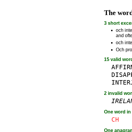
The wor
3 short exce
och inte
and oft
och inte
Och pro
15 valid wor
AFFIR
DISAP
INTER
2 invalid wo
IRELA
One word in
CH
One anagr