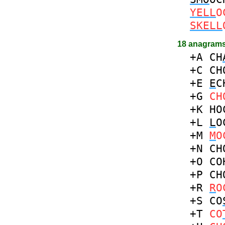
YELL
O
SKELL
18 anagrams
+A
CH
+C
CH
+E
E
C
+G
CH
+K
HO
+L
L
O
+M
M
O
+N
CH
+O
CO
+P
CH
+R
R
O
+S
CO
+T
CO