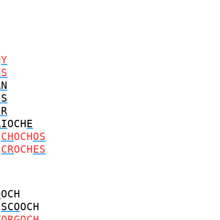
H
Y
ES
AN
IS
ER
RI
OCH
E
CH
OCH
OS
CR
OCH
ES
O
OCH
SCO
OCH
TORG
OCH