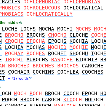
CRACIES
OCH
LOPHOBIAC
OCH
LOPHOBIAS
PHOBICS
OCH
ROLEUCOUS
OCH
LOCRATICAL
PHOBIACS
OCH
LOCRATICALLY
 the middle
L
OCH
E
L
OCH
S
M
OCH
A
M
OCH
I
M
OCH
S
M
OC
E
BR
OCH
O
BR
OCH
S
CH
OCH
O
CL
OCH
E
C
OCH
N
CR
OCH
E
EP
OCH
A
EP
OCH
S
K
OCH
IA
L
OCH
S
L
OCH
IA
M
OCH
AS
M
OCH
ED
M
OCH
IE
M
OCH
L
P
OCH
AY
R
OCH
ES
R
OCH
ET
SH
OCH
U
T
OCH
E
TR
OCH
I
AUR
OCH
S
BAS
OCH
E
BI
OCH
IP
B
AN
BR
OCH
ED
BR
OCH
ES
BR
OCH
OS
CAR
OCH
E
ES
C
OCH
AIR
C
OCH
INS
C
OCH
LEA
CO
OCH
ES
ET
+ 717 words
L
OCH
M
OCH
R
OCH
BR
OCH
CO
OCH
EP
OCH
H
PO
OCH
BRO
OCH
CAR
OCH
KLO
OCH
MOL
OCH
H
CARR
OCH
PIBR
OCH
RAPL
OCH
SCRO
OCH