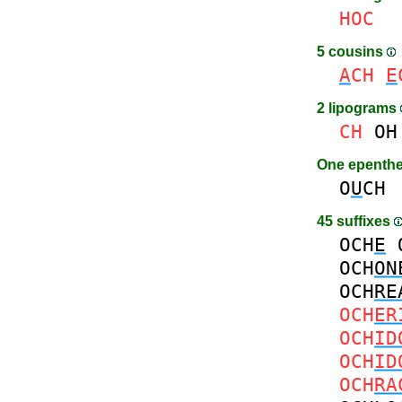
HOC
5 cousins
A
CH
E
2 lipograms
CH
OH
One epenth
O
U
CH
45 suffixes
OCH
E
OCH
ON
OCH
RE
OCH
ER
OCH
ID
OCH
ID
OCH
RA