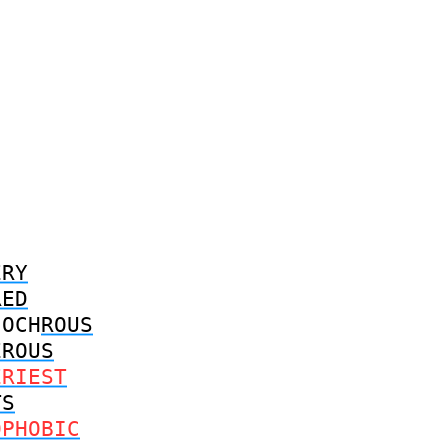
ERY
RED
OCH
ROUS
EROUS
ERIEST
TS
OPHOBIC