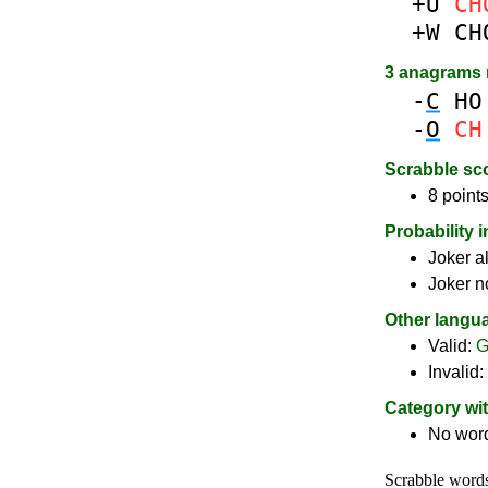
+U
CH
+W
CH
3 anagrams
-
C
HO
-
O
CH
Scrabble sc
8 points
Probability 
Joker a
Joker n
Other langu
Valid:
G
Invalid:
Category wi
No wor
Scrabble word