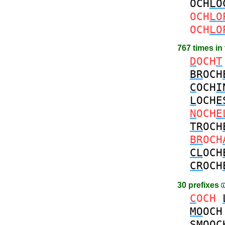
OCH
LO
OCH
LO
OCH
LO
767 times in
D
OCH
T
BR
OCH
C
OCH
I
L
OCH
E
N
OCH
E
TR
OCH
BR
OCH
CL
OCH
CR
OCH
30 prefixes
C
OCH
MO
OCH
SMO
OC