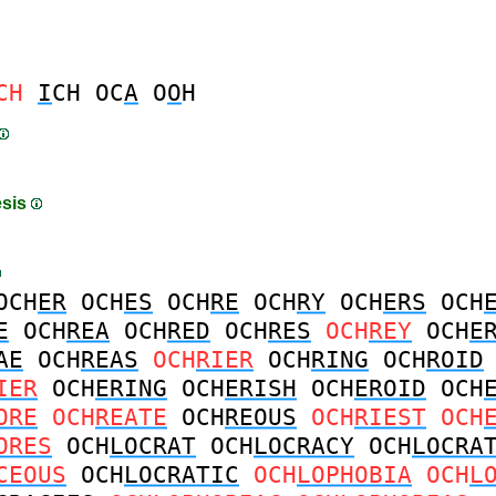
CH
I
CH
OC
A
O
O
H
esis
OCH
ER
OCH
ES
OCH
RE
OCH
RY
OCH
ERS
OCH
E
OCH
REA
OCH
RED
OCH
RES
OCH
REY
OCH
E
AE
OCH
REAS
OCH
RIER
OCH
RING
OCH
ROID
IER
OCH
ERING
OCH
ERISH
OCH
EROID
OCH
ORE
OCH
REATE
OCH
REOUS
OCH
RIEST
OCH
ORES
OCH
LOCRAT
OCH
LOCRACY
OCH
LOCRA
CEOUS
OCH
LOCRATIC
OCH
LOPHOBIA
OCH
L