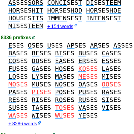
AS
SES
SORS
CONCI
SES
T
DI
SES
TEEM
HOR
SES
HIT
HOR
SES
HOD
HOR
SES
HOE
HOU
SES
ITS
IMMEN
SES
T
INTEN
SES
T
MI
SES
TEEM
+ 154 words
8336 prefixes
E
SES
O
SES
U
SES
AP
SES
AR
SES
AS
SES
BA
SES
BE
SES
BI
SES
BU
SES
CA
SES
CO
SES
DO
SES
EA
SES
ER
SES
ES
SES
FU
SES
GA
SES
HO
SES
KO
SES
LA
SES
LO
SES
LY
SES
MA
SES
ME
SES
MI
SES
MO
SES
MU
SES
NO
SES
OA
SES
OO
SES
PA
SES
PI
SES
PO
SES
PU
SES
RA
SES
RE
SES
RI
SES
RO
SES
RU
SES
SI
SES
SU
SES
TA
SES
TO
SES
VA
SES
VI
SES
WA
SES
WI
SES
WU
SES
YE
SES
+ 8286 words