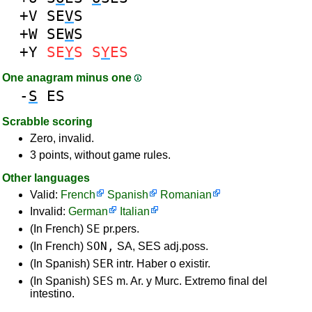
+V
SE
V
S
+W
SE
W
S
+Y
SE
Y
S
S
Y
ES
One anagram minus one
-
S
ES
Scrabble scoring
Zero, invalid.
3 points, without game rules.
Other languages
Valid:
French
Spanish
Romanian
Invalid:
German
Italian
SE
(In French)
pr.pers.
SON,
(In French)
SA, SES adj.poss.
SER
(In Spanish)
intr. Haber o existir.
SES
(In Spanish)
m. Ar. y Murc. Extremo final del
intestino.