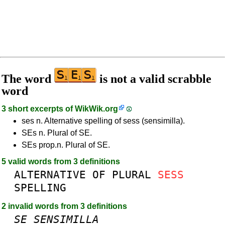
The word
is not a valid scrabble
word
3 short excerpts of
WikWik.org
ses n. Alternative spelling of sess (sensimilla).
SEs n. Plural of SE.
SEs prop.n. Plural of SE.
5 valid words from 3 definitions
ALTERNATIVE
OF
PLURAL
SESS
SPELLING
2 invalid words from 3 definitions
SE
SENSIMILLA