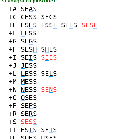
31 anagrams plus one
+A
SE
A
S
+C
C
ESS
SE
C
S
+E
ES
E
S
ESS
E
SE
E
S
SES
E
+F
F
ESS
+G
SE
G
S
+H
SES
H
S
H
ES
+I
SE
I
S
S
I
ES
+J
J
ESS
+L
L
ESS
SE
L
S
+M
M
ESS
+N
N
ESS
SE
N
S
+O
O
SES
+P
SE
P
S
+R
SE
R
S
+S
SES
S
+T
ES
T
S
SE
T
S
+U
S
U
ES
U
SES