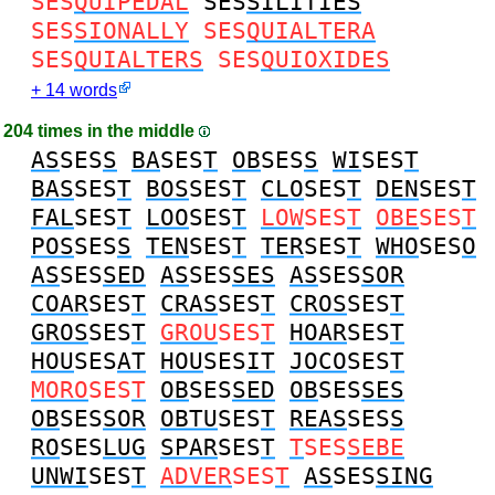
SES
QUIPEDAL
SES
SILITIES
SES
SIONALLY
SES
QUIALTERA
SES
QUIALTERS
SES
QUIOXIDES
+ 14 words
204 times in the middle
AS
SES
S
BA
SES
T
OB
SES
S
WI
SES
T
BAS
SES
T
BOS
SES
T
CLO
SES
T
DEN
SES
T
FAL
SES
T
LOO
SES
T
LOW
SES
T
OBE
SES
T
POS
SES
S
TEN
SES
T
TER
SES
T
WHO
SES
O
AS
SES
SED
AS
SES
SES
AS
SES
SOR
COAR
SES
T
CRAS
SES
T
CROS
SES
T
GROS
SES
T
GROU
SES
T
HOAR
SES
T
HOU
SES
AT
HOU
SES
IT
JOCO
SES
T
MORO
SES
T
OB
SES
SED
OB
SES
SES
OB
SES
SOR
OBTU
SES
T
REAS
SES
S
RO
SES
LUG
SPAR
SES
T
T
SES
SEBE
UNWI
SES
T
ADVER
SES
T
AS
SES
SING