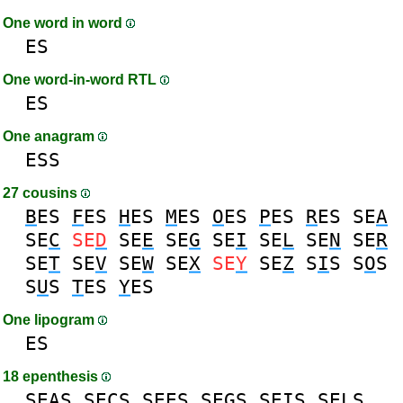
One word in word
ES
One word-in-word RTL
ES
One anagram
ESS
27 cousins
B
ES
F
ES
H
ES
M
ES
O
ES
P
ES
R
ES
SE
A
SE
C
SE
D
SE
E
SE
G
SE
I
SE
L
SE
N
SE
R
SE
T
SE
V
SE
W
SE
X
SE
Y
SE
Z
S
I
S
S
O
S
S
U
S
T
ES
Y
ES
One lipogram
ES
18 epenthesis
SE
A
S
SE
C
S
SE
E
S
SE
G
S
SE
I
S
SE
L
S