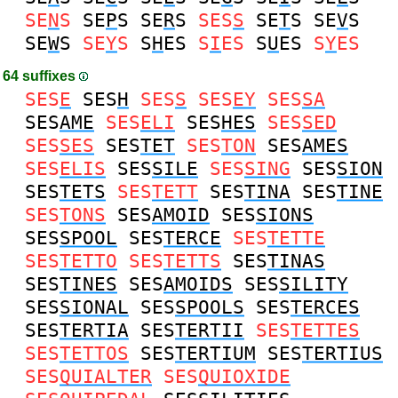
SE
N
S
SE
P
S
SE
R
S
SES
S
SE
T
S
SE
V
S
SE
W
S
SE
Y
S
S
H
ES
S
I
ES
S
U
ES
S
Y
ES
64 suffixes
SES
E
SES
H
SES
S
SES
EY
SES
SA
SES
AME
SES
ELI
SES
HES
SES
SED
SES
SES
SES
TET
SES
TON
SES
AMES
SES
ELIS
SES
SILE
SES
SING
SES
SION
SES
TETS
SES
TETT
SES
TINA
SES
TINE
SES
TONS
SES
AMOID
SES
SIONS
SES
SPOOL
SES
TERCE
SES
TETTE
SES
TETTO
SES
TETTS
SES
TINAS
SES
TINES
SES
AMOIDS
SES
SILITY
SES
SIONAL
SES
SPOOLS
SES
TERCES
SES
TERTIA
SES
TERTII
SES
TETTES
SES
TETTOS
SES
TERTIUM
SES
TERTIUS
SES
QUIALTER
SES
QUIOXIDE