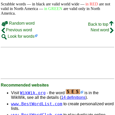
Scrabble words — in black are valid world wide —
in RED
are not
valid in North America —
in GREEN
are valid only in North
America.
Random word
Back to top
Previous word
Next word
Look for words
Recommended websites
WikWik.org
Visit
- the word
is in the
WikWik, see all the details (
14 definitions
).
www.BestWordList.com
to create personalized word
lists.
www.BestWordClub.com
to play duplicate online